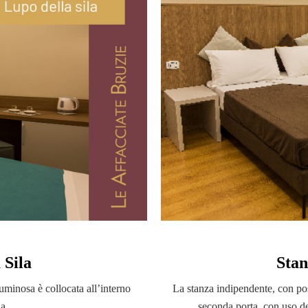
 Sila
Stan
uminosa è collocata all’interno
La stanza indipendente, con pos
a.
seconda porta, con uso de